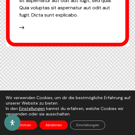
sit aspernatur aut odit aut fugit, sed quia.
Quia voluptas sit aspernatur aut odit aut
fugit. Dicta sunt explicabo.
Wir verwenden Cookies, um dir die bestmögliche Erfahrung auf
unserer Website zu bieten.
In den
Einstellungen
kannst du erfahren, welche Cookies wir
verwenden oder sie ausschalten.
Zustimmen
Ablehnen
Einstellungen