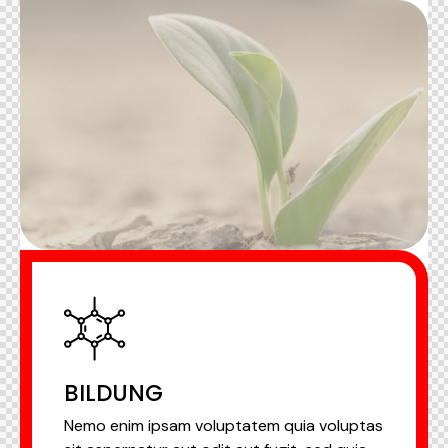
BILDUNG
Nemo enim ipsam voluptatem quia voluptas