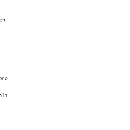
uch
gene
n in