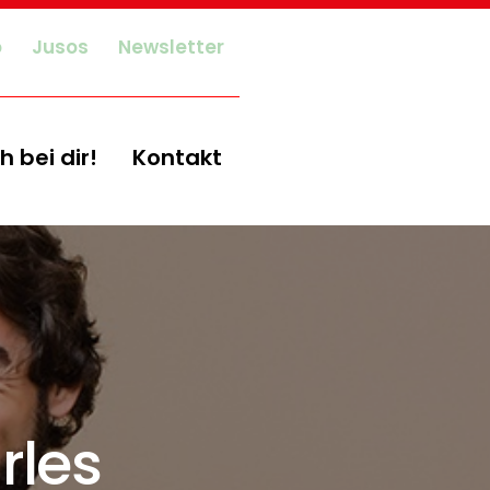
o
Jusos
Newsletter
h bei dir!
Kontakt
rles