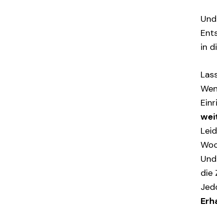
Und
Ent
in d
Las
Wen
Ein
wei
Lei
Woc
Und 
die 
Jed
Erh