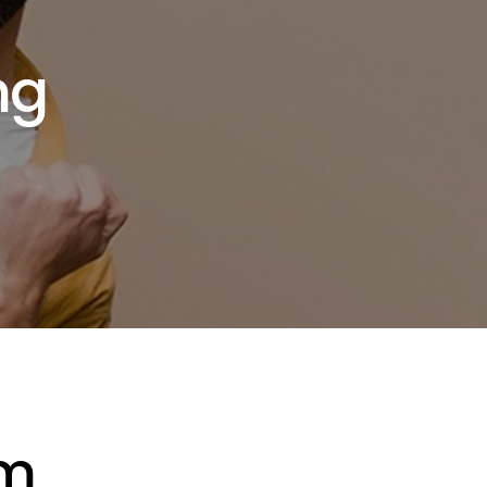
ng
om