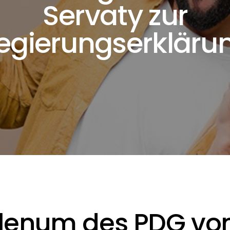
Servaty zur
egierungserkläru
lenum des PDG v