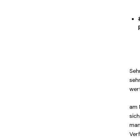
Sehr
sehr
wert
am 
sich
man
Ver