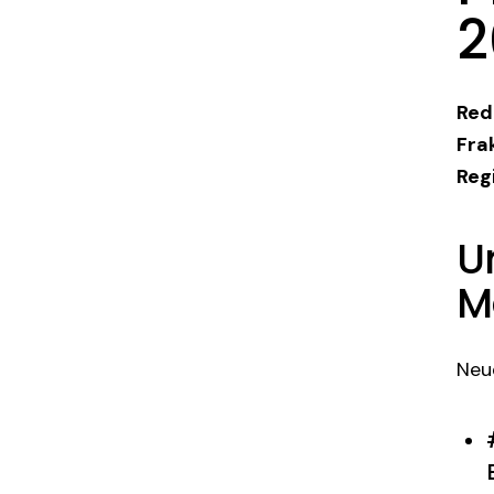
2
Red
Fra
Reg
U
M
Neu