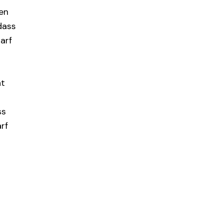
en
dass
arf
ht
ss
rf