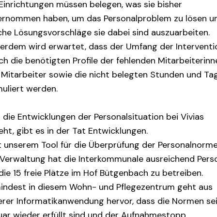
 Einrichtungen müssen belegen, was sie bisher
ernommen haben, um das Personalproblem zu lösen u
che Lösungsvorschläge sie dabei sind auszuarbeiten.
erdem wird erwartet, dass der Umfang der Interventi
ch die benötigten Profile der fehlenden Mitarbeiterinn
 Mitarbeiter sowie die nicht belegten Stunden und Ta
muliert werden.
die Entwicklungen der Personalsituation bei Vivias
ht, gibt es in der Tat Entwicklungen.
t unserem Tool für die Überprüfung der Personalnorme
 Verwaltung hat die Interkommunale ausreichend Perso
ie 15 freie Plätze im Hof Bütgenbach zu betreiben.
indest in diesem Wohn- und Pflegezentrum geht aus
erer Informatikanwendung hervor, dass die Normen se
uar wieder erfüllt sind und der Aufnahmestopp