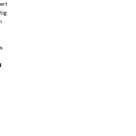
ert
tig
n
ss
d