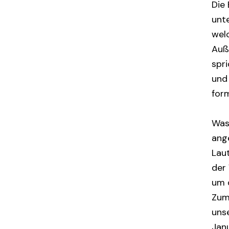
Die
unt
wel
Auß
spri
und
for
Was 
ange
Lau
der
um d
Zum
uns
Jan