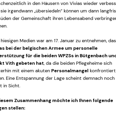
chenzeitlich in den Häusern von Vivias wieder verbess
 sie irgendwann „übersiedeln“ können um dann langfris
Süden der Gemeinschaft ihren Lebensabend verbringe
nen.
 hiesigen Medien war am 17. Januar zu entnehmen, da
ias bei der belgischen Armee um personelle
erstützung für die beiden WPZSs in Bütgenbach un
kt Vith gebeten hat
, da die beiden Pflegeheime sich
terhin mit einem akuten
Personalmangel
konfrontiert
en. Eine Entspannung der Lage scheint demnach noch
t in Sicht.
diesem Zusammenhang möchte ich Ihnen folgende
gen stellen: