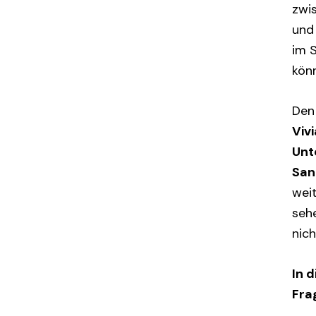
zwis
und
im 
kön
Den
Viv
Unt
San
wei
seh
nich
In 
Fra