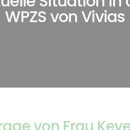
uelle Situation in
WPZS von Vivias
rage von Frau Keve