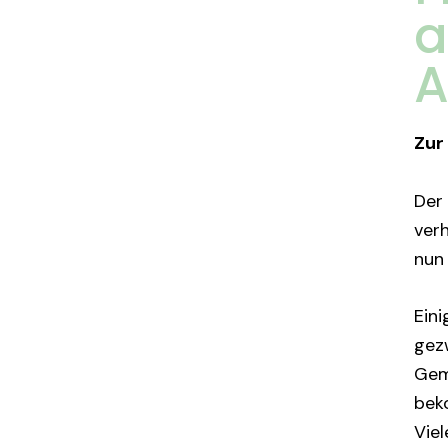
a
A
Zur
Der
ver
nun
Ein
gez
Gem
beko
Viel