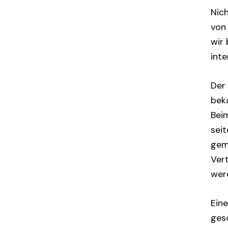
Nic
von 
wir 
int
Der 
beka
Beim
sei
gem
Ver
wer
Eine
ges