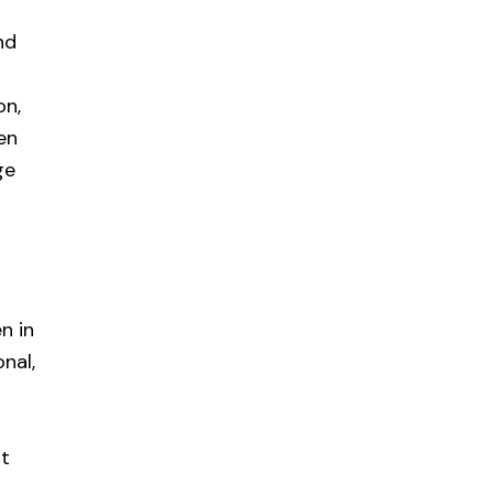
nd
on,
en
ge
n in
nal,
it