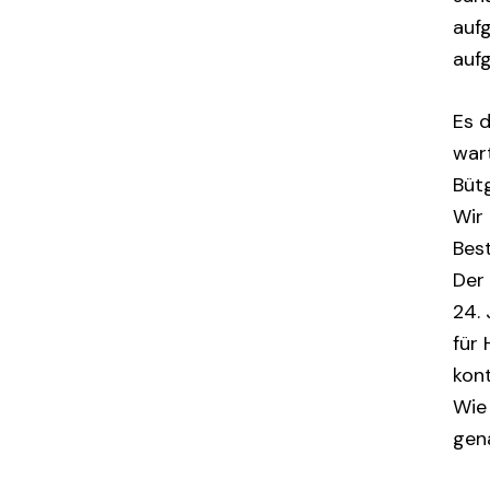
auf
auf
Es d
wart
Büt
Wir
Bes
Der
24.
für
kon
Wie 
gen