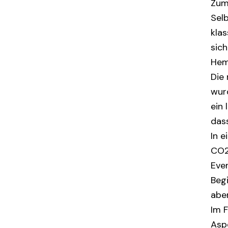
Zum
Sel
kla
sich
Hem
Die 
wurd
ein
das
In e
CO2
Eve
Beg
aber
Im 
Asp