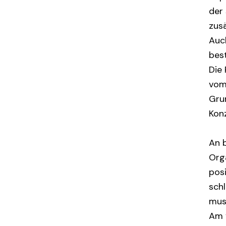
der
zus
Auc
best
Die
vom
Gru
Kon
An 
Orga
posi
sch
mus
Am 