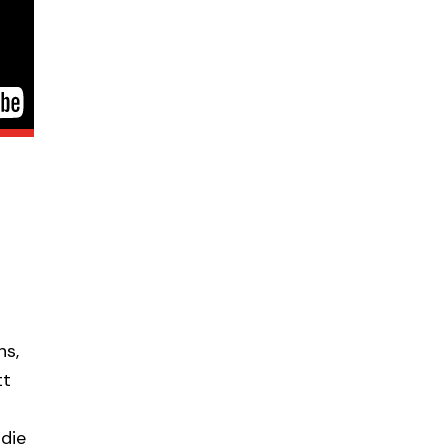
ns,
tt
die