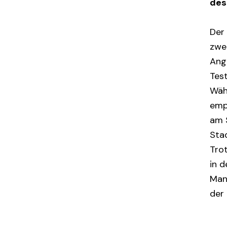
des
Der
zwe
Ang
Tes
Wäh
empf
am 
Stad
Tro
in 
Man
der