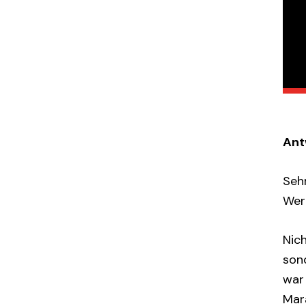
Ant
Seh
Wert
Nic
son
war
Mar