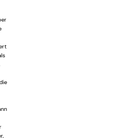
ber
e
ert
als
,
die
ann
r
r,