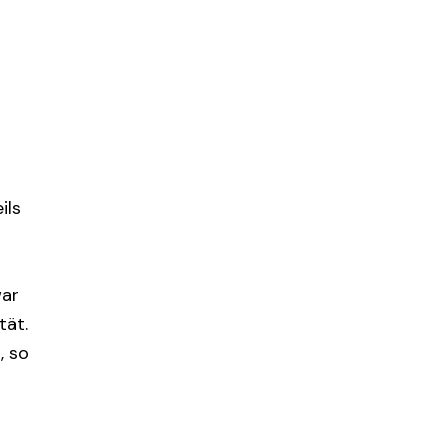
ils
war
tät.
, so