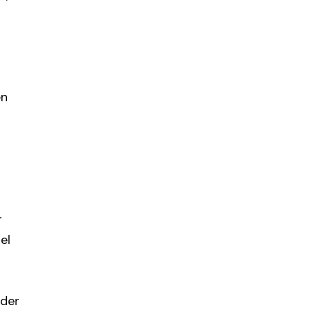
en
r
el
der