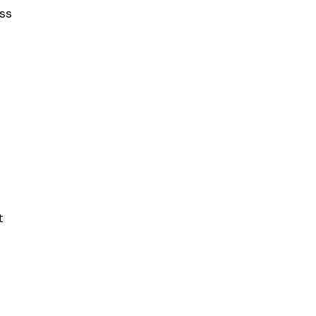
ss
e
t
r