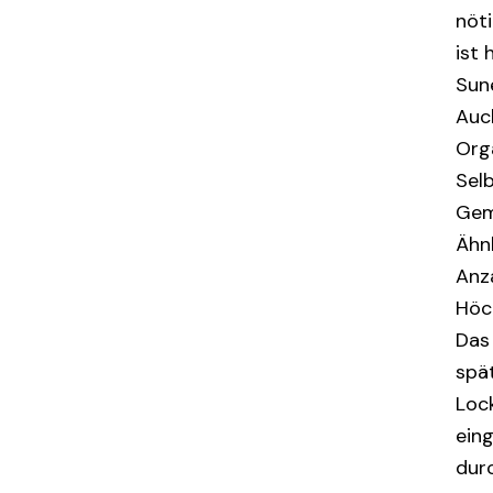
nöt
ist
Sune
Auc
Orga
Sel
Gem
Ähnl
Anz
Höc
Das
spä
Lock
ein
dur