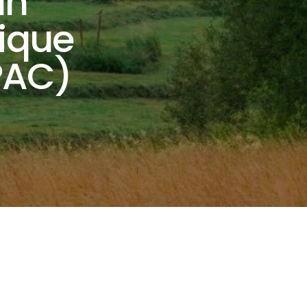
an
tique
PAC)