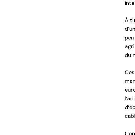
inte
À ti
d’un
per
agri
du 
Ces
mani
eur
l’a
d’é
cab
Con