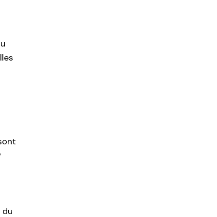
nu
lles
sont
?
t du