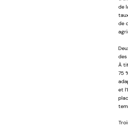
de l
tau
de c
agri
Deu
des
À ti
75 
ada
et l
plac
tem
Tro