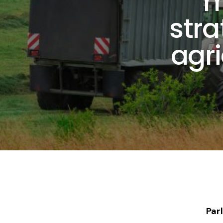
m
stra
agr
Par