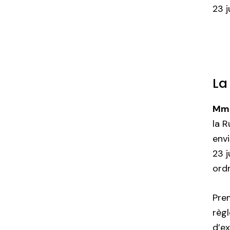
23 j
La
Mme
la R
envi
23 j
ordr
Pre
règl
d’ex