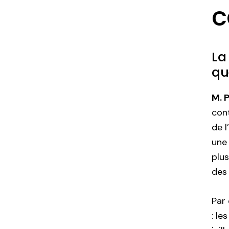
c
La
qu
M. 
con
de 
un
plus
des 
Par 
: le