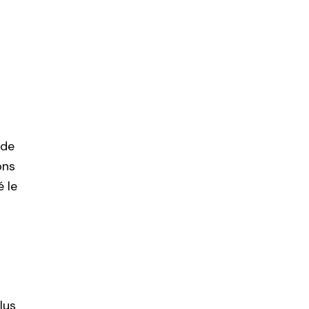
 de
ons
 le
lus