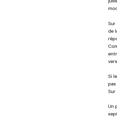
juil
modi
Sur 
de 
répo
Com
ent
vers
Si 
pas 
Sur
Un p
sept