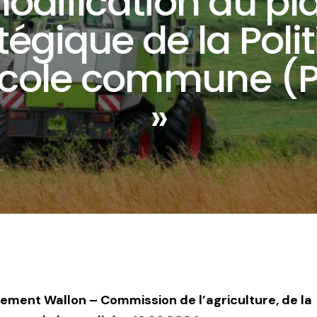
odification du pl
tégique de la Poli
icole commune (
»
lement Wallon – Commission de l’agriculture, de la