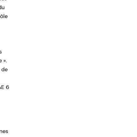
du
ôle
s
 ».
e de
AE 6
ines