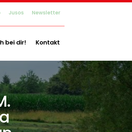
o
Jusos
Newsletter
h bei dir!
Kontakt
M.
la