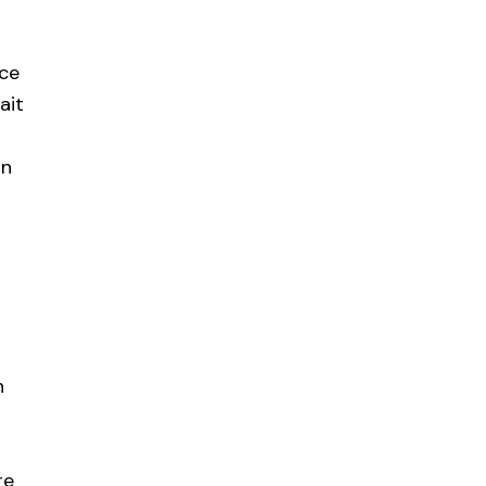
ace
ait
on
à
s
n
re