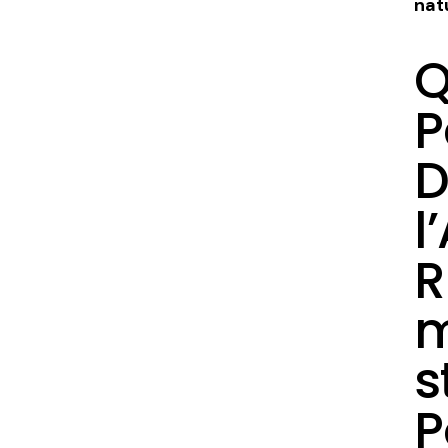
natu
Q
P
D
l
R
m
s
P