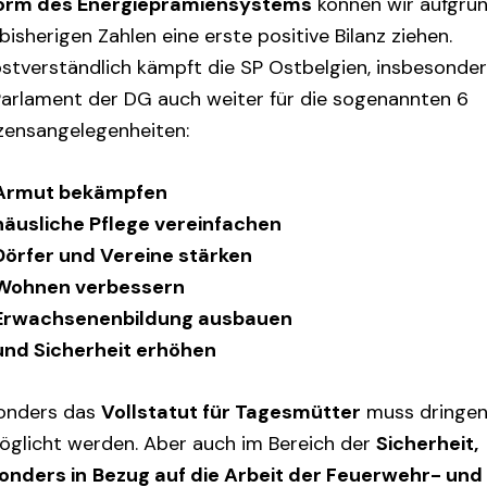
orm des Energieprämiensystems
können wir aufgru
bisherigen Zahlen eine erste positive Bilanz ziehen.
bstverständlich kämpft die SP Ostbelgien, insbesonde
Parlament der DG auch weiter für die sogenannten 6
zensangelegenheiten:
Armut bekämpfen
häusliche Pflege vereinfachen
Dörfer und Vereine stärken
Wohnen verbessern
Erwachsenenbildung ausbauen
und Sicherheit erhöhen
onders das
Vollstatut für Tagesmütter
muss dringe
öglicht werden. Aber auch im Bereich der
Sicherheit,
onders in
Bezug auf die Arbeit der Feuerwehr- und