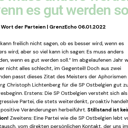
enn es gut werden so
Wort der Parteien | GrenzEcho 06.01.2022
 kann freilich nicht sagen, ob es besser wird, wenn es
rs wird, aber so viel kann ich sagen: Es muss anders
den, wenn es gut werden soll.“ Im abgelaufenen Jahr 
er nicht alles schlecht, im Gegenteil! Doch aus zwei
nden passt dieses Zitat des Meisters der Aphorismen
rg Christoph Lichtenberg für die SP Ostbelgien gut 
esbeginn. Erstens: Die SP Ostbelgien versteht sich als
ressive Partei, die stets weiterdenkt, proaktiv handel
 positive Veränderungen herbeiführt.
Stillstand ist ke
ion!
Zweitens: Eine Partei wie die SP Ostbelgien lebt 
tausch, vom direkten persönlichen Kontakt, der uns i