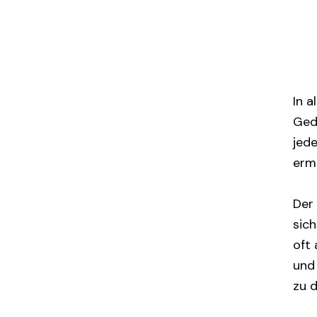
In a
Ged
jed
erm
Der
sic
oft 
und
zu d