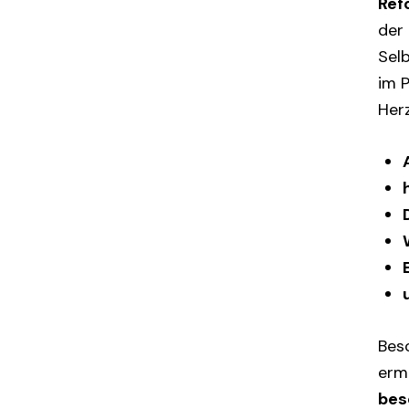
Ref
der 
Sel
im 
Her
Bes
erm
bes