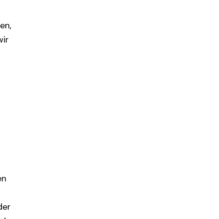
en,
wir
en
der