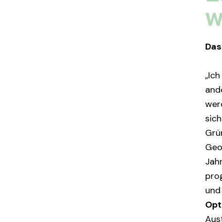
w
Das
„Ich
ande
wer
sich
Grü
Geo
Jahr
prog
und
Opt
Aus