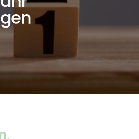
ahr
ngen
n,