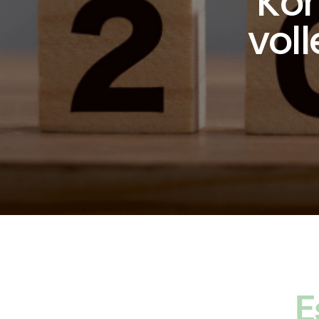
Ko
vol
E