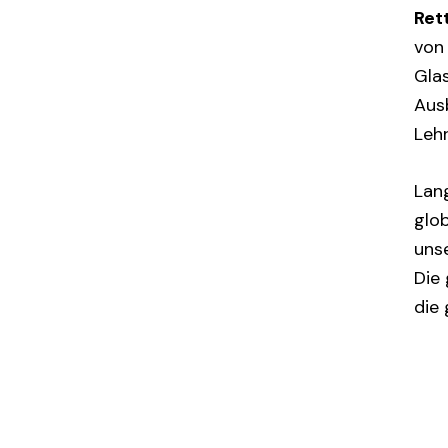
Ret
von 
Gla
Ausb
Leh
Lang
glo
uns
Die
die 