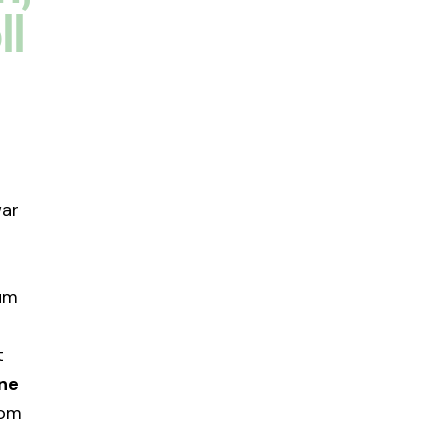
ll
war
zum
t
ine
vom
m