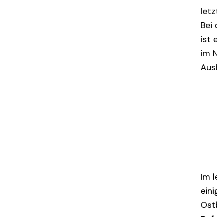
letz
Bei
ist
im 
Aus
Im 
ein
Ost