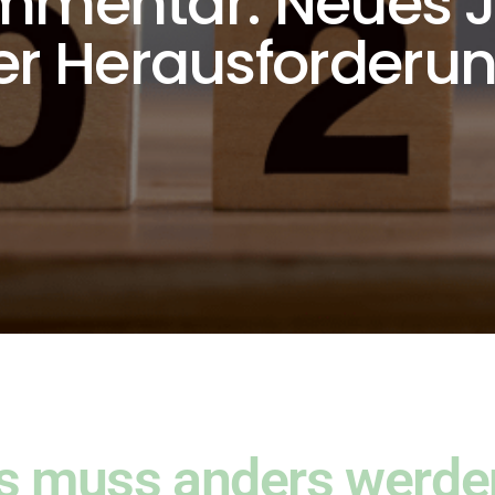
mmentar: Neues J
ler Herausforderu
s muss anders werde