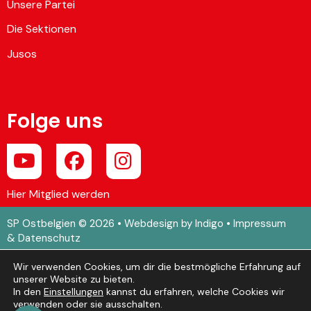
Unsere Partei
Die Sektionen
Jusos
Folge uns
Hier Mitglied werden
SP Ostbelgien © 2026 • Webdesign by
Indigo
•
Impressum
& Datenschutz
Wir verwenden Cookies, um dir die bestmögliche Erfahrung auf
unserer Website zu bieten.
In den
Einstellungen
kannst du erfahren, welche Cookies wir
verwenden oder sie ausschalten.