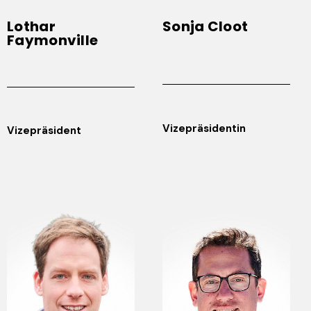
Lothar
Sonja Cloot
Faymonville
Vizepräsidentin
Vizepräsident