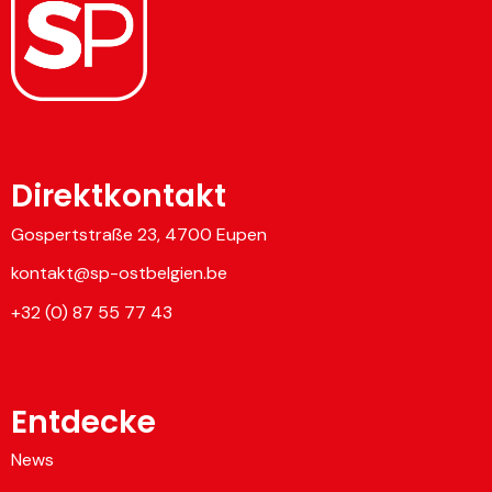
Direktkontakt
Gospertstraße 23, 4700 Eupen
kontakt@sp-ostbelgien.be
+32 (0) 87 55 77 43
Entdecke
News