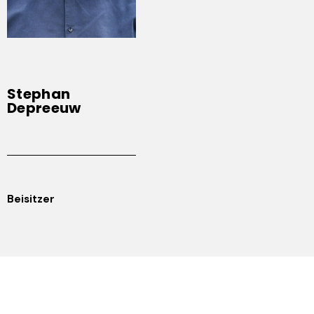
Stephan
Depreeuw
Beisitzer