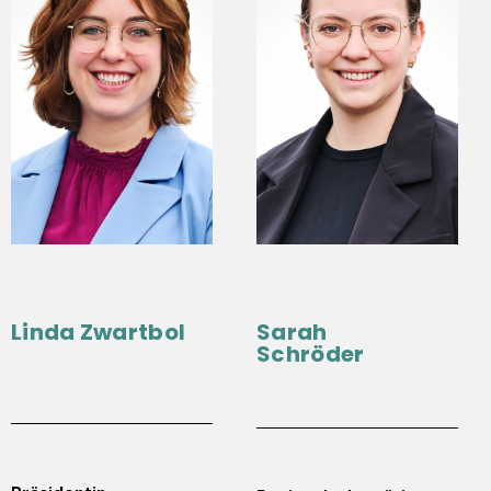
Linda Zwartbol
Sarah
Schröder