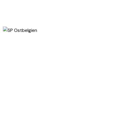
Direktkontakt
Gospertstraße 23, 4700 Eupen
kontakt@sp-ostbelgien.be
+32 (0) 87 55 77 43
Entdecke
News
Unsere Partei
Die Sektionen
Jusos
Folge uns