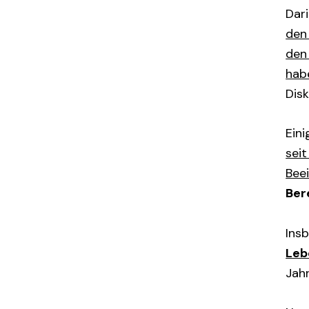
Dar
den
den
hab
Disk
Eini
sei
Bee
Ber
Ins
Leb
Jahr