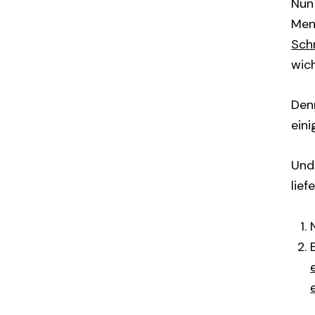
Nun
Men
Sch
wich
Den
eini
Und
lief