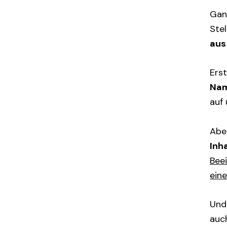
Ga
Ste
aus
Ers
Nam
auf
Abe
Inh
Bee
ein
Und 
auc