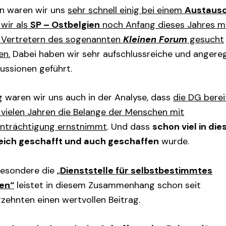
in waren wir uns
sehr schnell einig bei einem
Austaus
 wir als
SP – Ostbelgien
noch Anfang dieses Jahres m
 Vertretern des sogenannten
Kleinen Forum
gesucht
en.
Dabei haben wir sehr aufschlussreiche und angere
ussionen geführt.
g waren wir uns auch in der Analyse, dass
die DG berei
t vielen Jahren die Belange der Menschen mit
inträchtigung ernstnimmt
. Und dass
schon viel in di
eich geschafft und auch geschaffen
wurde.
besondere die „
Dienststelle für selbstbestimmtes
en“
leistet in diesem Zusammenhang schon seit
zehnten einen wertvollen Beitrag.