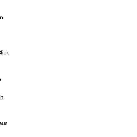
en
lick
e
ch
aus