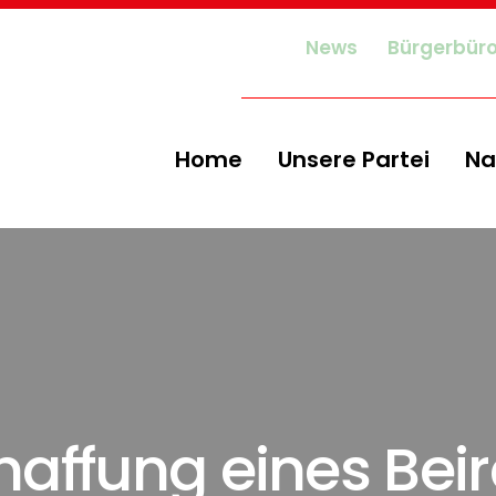
News
Bürgerbür
Home
Unsere Partei
Na
haffung eines Beir