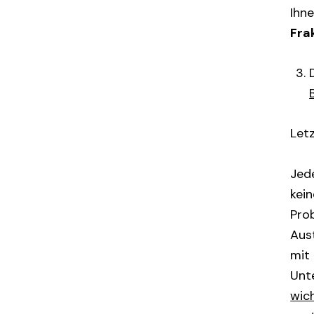
Ihne
Fra
Let
Jed
kein
Pro
Aus
mit 
Unt
wich