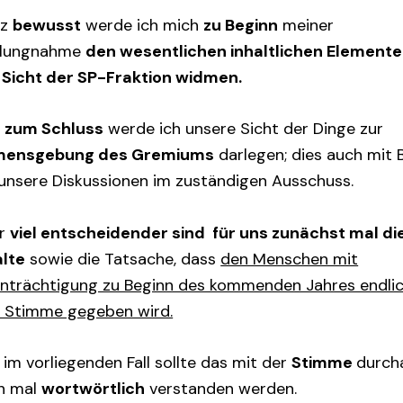
nz
bewusst
werde ich mich
zu Beginn
meiner
llungnahme
den wesentlichen inhaltlichen Element
 Sicht der SP-Fraktion widmen.
t
zum Schluss
werde ich unsere Sicht der Dinge zur
ensgebung des Gremiums
darlegen; dies auch mit B
 unsere Diskussionen im zuständigen Ausschuss.
r
viel entscheidender sind für uns zunächst mal di
alte
sowie die Tatsache, dass
den Menschen mit
inträchtigung zu Beginn des kommenden Jahres endli
e Stimme gegeben wird.
im vorliegenden Fall sollte das mit der
Stimme
durch
h mal
wortwörtlich
verstanden werden.