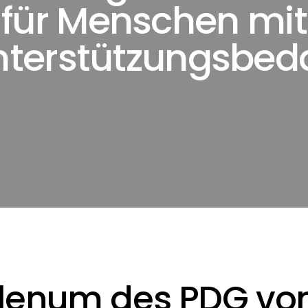
für Menschen mit
nterstützungsbeda
lenum des PDG v