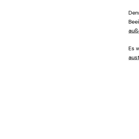
Denn
Bee
auß
Es w
aus