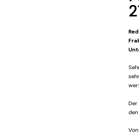
2
Red
Fra
Unt
Sehr
sehr
wert
De
den 
Von 