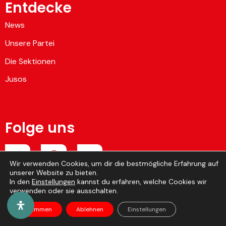
Entdecke
News
Unsere Partei
Die Sektionen
Jusos
Folge uns
Wir verwenden Cookies, um dir die bestmögliche Erfahrung auf
unserer Website zu bieten.
Hier Mitglied werden
In den
Einstellungen
kannst du erfahren, welche Cookies wir
verwenden oder sie ausschalten.
SP Ostbelgien © 2026 • Webdesign by
Indigo
•
Impressum
Zustimmen
Ablehnen
Einstellungen
& Datenschutz