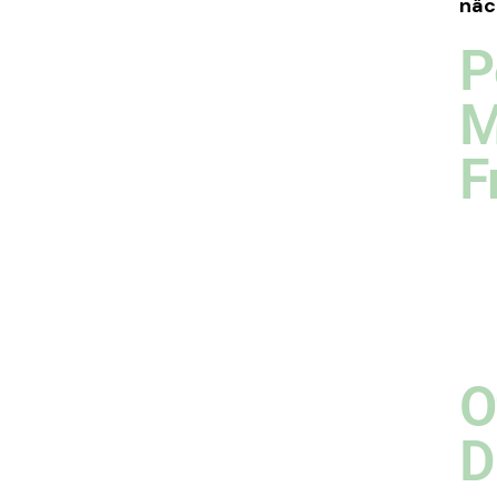
näc
P
M
F
O
D