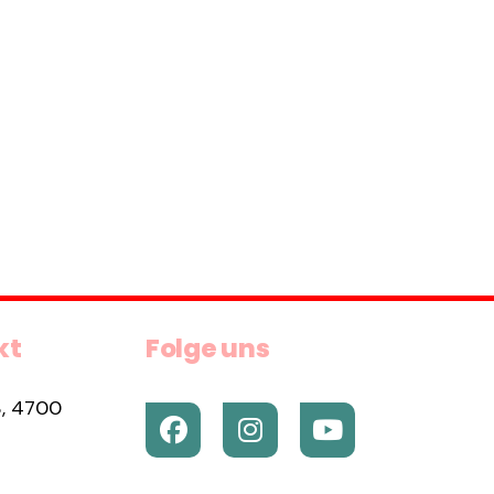
kt
Folge uns
, 4700