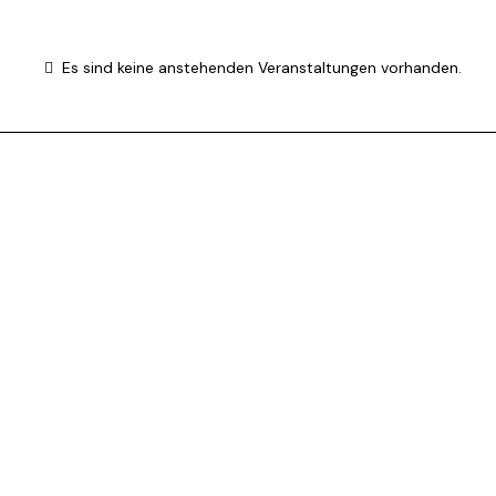
Es sind keine anstehenden Veranstaltungen vorhanden.
H
i
n
w
e
i
s