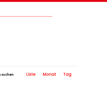
V
Liste
Monat
Tag
n suchen
e
r
a