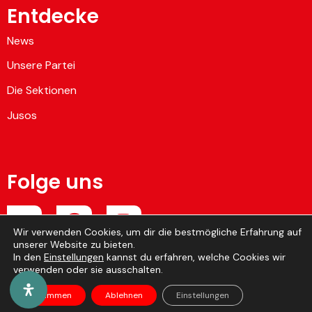
Entdecke
News
Unsere Partei
Die Sektionen
Jusos
Folge uns
Wir verwenden Cookies, um dir die bestmögliche Erfahrung auf
unserer Website zu bieten.
Hier Mitglied werden
In den
Einstellungen
kannst du erfahren, welche Cookies wir
verwenden oder sie ausschalten.
SP Ostbelgien © 2026 • Webdesign by
Indigo
•
Impressum
Zustimmen
Ablehnen
Einstellungen
& Datenschutz